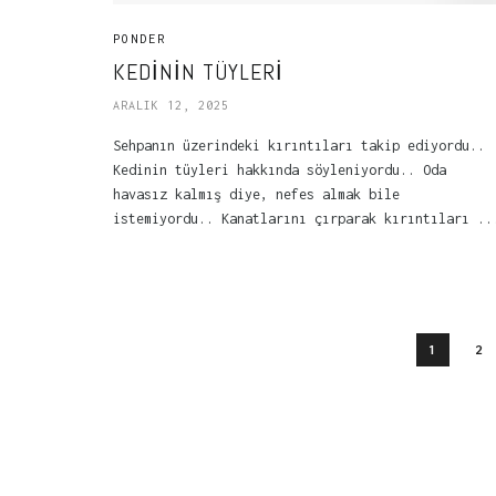
PONDER
KEDININ TÜYLERI
ARALIK 12, 2025
Sehpanın üzerindeki kırıntıları takip ediyordu..
Kedinin tüyleri hakkında söyleniyordu.. Oda
havasız kalmış diye, nefes almak bile
istemiyordu.. Kanatlarını çırparak kırıntıları ..
1
2