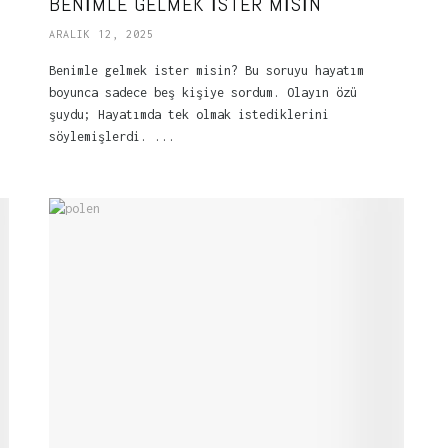
BENIMLE GELMEK İSTER MISIN
ARALIK 12, 2025
Benimle gelmek ister misin? Bu soruyu hayatım
boyunca sadece beş kişiye sordum. Olayın özü
şuydu; Hayatımda tek olmak istediklerini
söylemişlerdi. ...