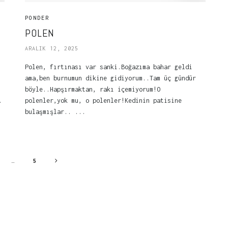
PONDER
POLEN
ARALIK 12, 2025
Polen, fırtınası var sanki.Boğazıma bahar geldi
ama,ben burnumun dikine gidiyorum..Tam üç gündür
böyle..Hapşırmaktan, rakı içemiyorum!O
.
polenler,yok mu, o polenler!Kedinin patisine
bulaşmışlar.. ...
…
5