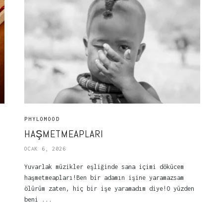
PHYLOMOOD
HAŞMETMEAPLARI
OCAK 6, 2026
Yuvarlak müzikler eşliğinde sana içimi dökücem
haşmetmeapları!Ben bir adamın işine yaramazsam
ölürüm zaten, hiç bir işe yaramadım diye!O yüzden
beni ...