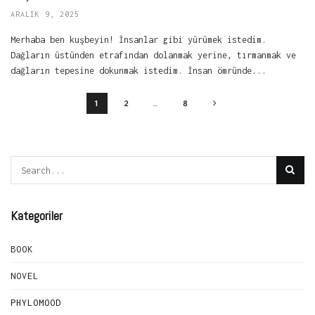
ARALIK 9, 2025
Merhaba ben kuşbeyin! İnsanlar gibi yürümek istedim.
Dağların üstünden etrafından dolanmak yerine, tırmanmak ve
dağların tepesine dokunmak istedim. İnsan ömründe...
1
2
…
8
Kategoriler
BOOK
NOVEL
PHYLOMOOD