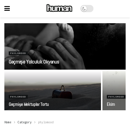
PHYLOMOOD
Geçmişe Yolculuk Okyanus
PHYLOMOOD
PHYLOMOOD
Geçmişe Mektuplar Tortu
Ekim
Home
Category
phylomood