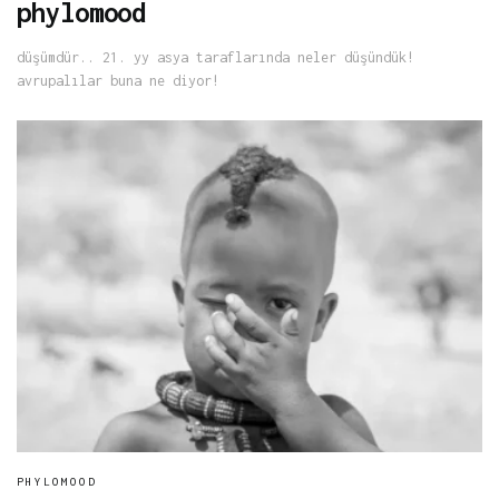
phylomood
düşümdür.. 21. yy asya taraflarında neler düşündük!
avrupalılar buna ne diyor!
PHYLOMOOD