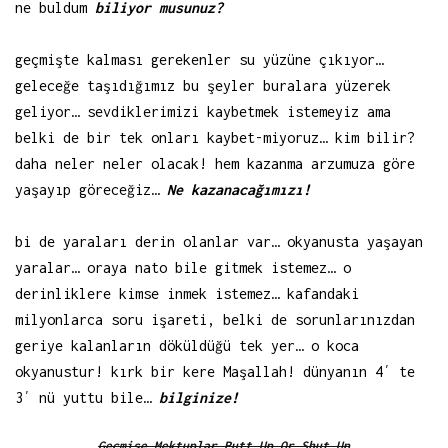
ne buldum
biliyor musunuz?
geçmişte kalması gerekenler su yüzüne çıkıyor…
geleceğe taşıdığımız bu şeyler buralara yüzerek
geliyor… sevdiklerimizi kaybetmek istemeyiz ama
belki de bir tek onları kaybet-miyoruz… kim bilir?
daha neler neler olacak! hem kazanma arzumuza göre
yaşayıp göreceğiz…
Ne kazanacağımızı!
bi de yaraları derin olanlar var… okyanusta yaşayan
yaralar… oraya nato bile gitmek istemez… o
derinliklere kimse inmek istemez… kafandaki
milyonlarca soru işareti, belki de sorunlarınızdan
geriye kalanların döküldüğü tek yer… o koca
okyanustur! kırk bir kere Maşallah! dünyanın 4′ te
3′ nü yuttu bile…
bilginize!
Geçmişe Mektuplar Putt Up Or Shut Up