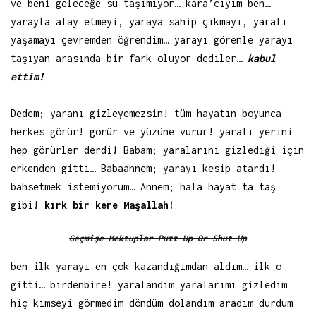
ve beni geleceğe su taşımıyor… kara’cıyım ben…
yarayla alay etmeyi, yaraya sahip çıkmayı, yaralı
yaşamayı çevremden öğrendim… yarayı görenle yarayı
taşıyan arasında bir fark oluyor dediler…
kabul
ettim!
Dedem; yaranı gizleyemezsin! tüm hayatın boyunca
herkes görür! görür ve yüzüne vurur! yaralı yerini
hep görürler derdi! Babam; yaralarını gizlediği için
erkenden gitti… Babaannem; yarayı kesip atardı!
bahsetmek istemiyorum… Annem; hala hayat ta taş
gibi!
kırk bir kere Maşallah!
Geçmişe Mektuplar Putt Up Or Shut Up
ben ilk yarayı en çok kazandığımdan aldım… ilk o
gitti… birdenbire! yaralandım yaralarımı gizledim
hiç kimseyi görmedim döndüm dolandım aradım durdum