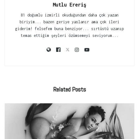
Mutlu Ereriş
81 doğumlu izmirli okuduğundan daha çok yazan
biriyim... bazen geriye yaslanır ama çok ileri
giderim! felsefem buna benziyor... sırtüstü uzanıp
temas ettiğim şeyleri özümsemeyi seviyorum...
Related
Posts