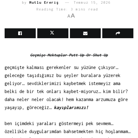
by
Mutlu Ereriş
Temmuz 15, 2026
Reading Time: 3 mins read
A
A
Geçmişe Mektuplar Putt Up Or Shut Up
geçmişte kalması gerekenler su yüzüne çıkıyor…
geleceğe taşıdığımız bu şeyler buralara yüzerek
geliyor… sevdiklerimizi kaybetmek istemeyiz ama
belki de bir tek onları kaybet-miyoruz… kim bilir?
daha neler neler olacak! hem kazanma arzumuza göre
yaşayıp, göreceğiz…
kayıplarımızı!
ben içimdeki yaraları göstermeyi pek sevmem…
özellikle duygularımdan bahsetmekten hiç hoşlanmam…