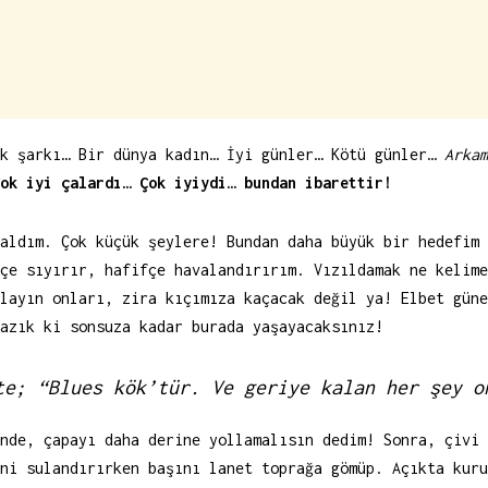
ok şarkı… Bir dünya kadın… İyi günler… Kötü günler…
Arkam
ok iyi çalardı… Çok iyiydi… bundan ibarettir!
aldım. Çok küçük şeylere! Bundan daha büyük bir hedefim 
çe sıyırır, hafifçe havalandırırım. Vızıldamak ne kelime
layın onları, zira kıçımıza kaçacak değil ya! Elbet güne
azık ki sonsuza kadar burada yaşayacaksınız!
te; “Blues kök’tür. Ve geriye kalan her şey o
nde, çapayı daha derine yollamalısın dedim! Sonra, çivi 
ni sulandırırken başını lanet toprağa gömüp. Açıkta kuru