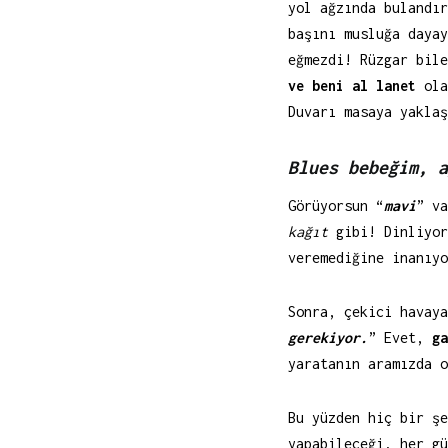
yol ağzında bulandır
başını musluğa daya
eğmezdi! Rüzgar bil
ve beni al lanet
ola
Duvarı masaya yakla
Blues bebeğim, a
Görüyorsun “
mavi
” v
kağıt
gibi! Dinliyor
veremediğine inanıyo
Sonra, çekici havaya
gerekiyor.
” Evet,
g
yaratanın aramızda 
Bu yüzden hiç bir şe
yapabileceği, her gü