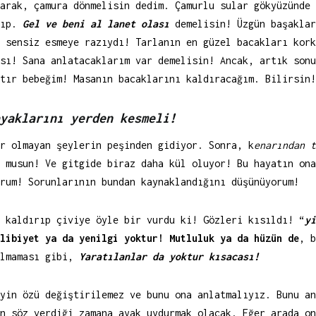
arak, çamura dönmelisin dedim. Çamurlu sular gökyüzünde 
yıp.
Gel ve beni al lanet olası
demelisin! Üzgün başaklar
e sensiz esmeye razıydı! Tarlanın en güzel bacakları kor
sı! Sana anlatacaklarım var demelisin! Ancak, artık sonu
ştır bebeğim! Masanın bacaklarını kaldıracağım. Bilirsin
yaklarını yerden kesmeli!
ar olmayan şeylerin peşinden gidiyor. Sonra, k
enarından t
 musun! Ve gitgide biraz daha kül oluyor! Bu hayatın ona
rum! Sorunlarının bundan kaynaklandığını düşünüyorum!
 kaldırıp çiviye öyle bir vurdu ki! Gözleri kısıldı! “
yi
alibiyet ya da yenilgi yoktur!
Mutluluk ya da hüzün de
, b
olmaması gibi,
Yaratılanlar da yoktur kısacası!
yin özü değiştirilemez ve bunu ona anlatmalıyız. Bunu an
n söz verdiği zamana ayak uydurmak olacak. Eğer arada on