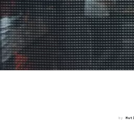
by
Mut