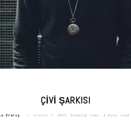
ÇIVI ŞARKISI
lu Ereriş
Aralık 7, 2025
Reading Time: 4 mins read