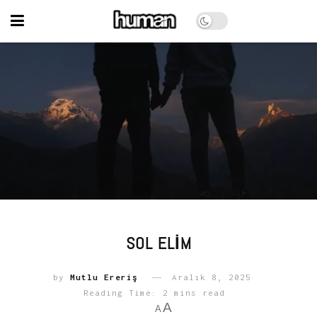
SOL ELIM
by
Mutlu Ereriş
Aralık 8, 2025
Reading Time: 2 mins read
A
A