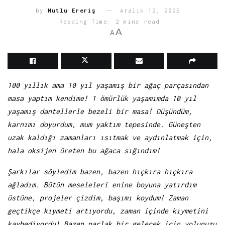
by
Mutlu Ereriş
Aralık 12, 2025
Reading Time: 2 mins read
A
A
100 yıllık ama 10 yıl yaşamış bir ağaç parçasından
masa yaptım kendime! 1 ömürlük yaşamımda 10 yıl
yaşamış dantellerle bezeli bir masa! Düşündüm,
karnımı doyurdum, mum yaktım tepesinde. Güneşten
uzak kaldığı zamanları ısıtmak ve aydınlatmak için,
hala oksijen üreten bu ağaca sığındım!
Şarkılar söyledim bazen, bazen hıçkıra hıçkıra
ağladım. Bütün meseleleri enine boyuna yatırdım
üstüne, projeler çizdim, başımı koydum! Zaman
geçtikçe kıymeti artıyordu, zaman içinde kıymetini
kaybediyordu! Bazen parlak bir gelecek için yolunuzu