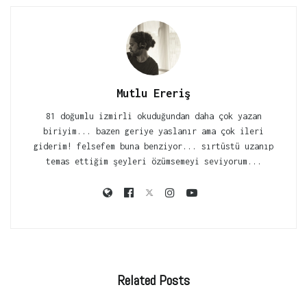
Mutlu Ereriş
81 doğumlu izmirli okuduğundan daha çok yazan
biriyim... bazen geriye yaslanır ama çok ileri
giderim! felsefem buna benziyor... sırtüstü uzanıp
temas ettiğim şeyleri özümsemeyi seviyorum...
Related
Posts