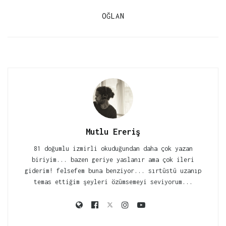
OĞLAN
Mutlu Ereriş
81 doğumlu izmirli okuduğundan daha çok yazan
biriyim... bazen geriye yaslanır ama çok ileri
giderim! felsefem buna benziyor... sırtüstü uzanıp
temas ettiğim şeyleri özümsemeyi seviyorum...