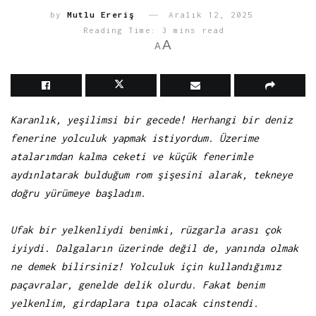
by
Mutlu Ereriş
Aralık 12, 2025
Reading Time: 3 mins read
A
A
Karanlık, yeşilimsi bir gecede! Herhangi bir deniz
fenerine yolculuk yapmak istiyordum. Üzerime
atalarımdan kalma ceketi ve küçük fenerimle
aydınlatarak bulduğum rom şişesini alarak, tekneye
doğru yürümeye başladım.
Ufak bir yelkenliydi benimki, rüzgarla arası çok
iyiydi. Dalgaların üzerinde değil de, yanında olmak
ne demek bilirsiniz! Yolculuk için kullandığımız
paçavralar, genelde delik olurdu. Fakat benim
yelkenlim, girdaplara tıpa olacak cinstendi.