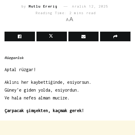
by
Mutlu Ereriş
Aralık 12, 2025
Reading Time: 2 mins read
A
A
Rüzgarlık
Aptal rüzgar!
Aklını her kaybettiğinde, esiyorsun.
Güney’e giden yolda, esiyordun.
Ve hala nefes alman mucize.
Çarpacak şimşekten, kaçmak gerek!