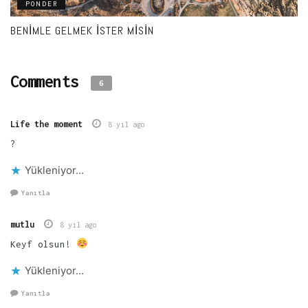
PONDER
BENIMLE GELMEK İSTER MISIN
Comments
6
Life the moment
8 yıl ago
?
Yükleniyor...
Yanıtla
mutlu
8 yıl ago
Keyf olsun!
Yükleniyor...
Yanıtla