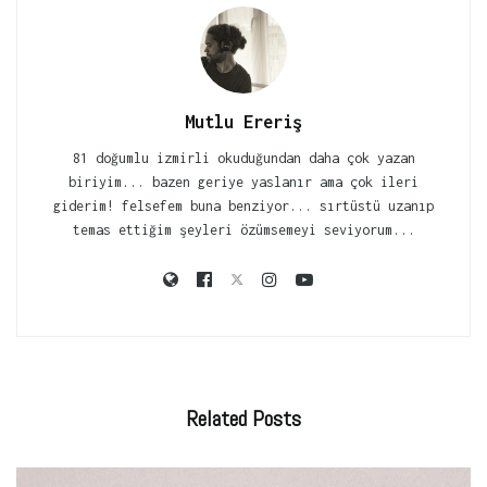
Mutlu Ereriş
81 doğumlu izmirli okuduğundan daha çok yazan
biriyim... bazen geriye yaslanır ama çok ileri
giderim! felsefem buna benziyor... sırtüstü uzanıp
temas ettiğim şeyleri özümsemeyi seviyorum...
Related
Posts