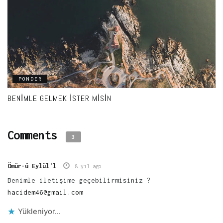
PONDER
BENIMLE GELMEK İSTER MISIN
Comments
3
Ömür-ü Eylül'l
8 yıl ago
Benimle iletişime geçebilirmisiniz ?
hacidem46@gmail.com
Yükleniyor...