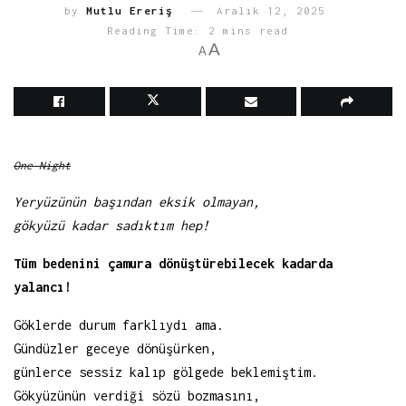
by
Mutlu Ereriş
Aralık 12, 2025
Reading Time: 2 mins read
A
A
One Night
Yeryüzünün başından eksik olmayan,
gökyüzü kadar sadıktım hep!
Tüm bedenini çamura dönüştürebilecek kadarda
yalancı!
Göklerde durum farklıydı ama.
Gündüzler geceye dönüşürken,
günlerce sessiz kalıp gölgede beklemiştim.
Gökyüzünün verdiği sözü bozmasını,