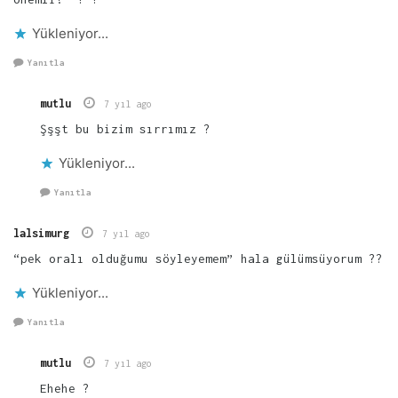
Yükleniyor...
Yanıtla
mutlu
7 yıl ago
Şşşt bu bizim sırrımız ?
Yükleniyor...
Yanıtla
lalsimurg
7 yıl ago
“pek oralı olduğumu söyleyemem” hala gülümsüyorum ??
Yükleniyor...
Yanıtla
mutlu
7 yıl ago
Ehehe ?