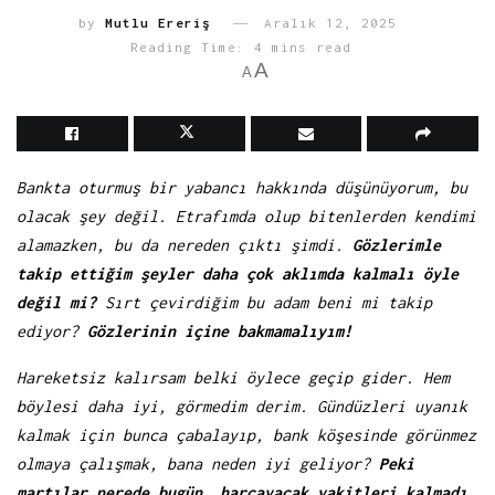
by
Mutlu Ereriş
Aralık 12, 2025
Reading Time: 4 mins read
A
A
Bankta oturmuş bir yabancı hakkında düşünüyorum, bu
olacak şey değil. Etrafımda olup bitenlerden kendimi
alamazken, bu da nereden çıktı şimdi.
Gözlerimle
takip ettiğim şeyler daha çok aklımda kalmalı öyle
değil mi?
Sırt çevirdiğim bu adam beni mi takip
ediyor?
Gözlerinin içine bakmamalıyım!
Hareketsiz kalırsam belki öylece geçip gider. Hem
böylesi daha iyi, görmedim derim.
Gündüzleri uyanık
kalmak için bunca çabalayıp, bank köşesinde görünmez
olmaya çalışmak, bana neden iyi geliyor?
Peki
martılar nerede bugün, harcayacak vakitleri kalmadı