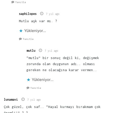
Yanıtla
saphilopes
7 yıl ago
Mutlu aşk var mı. ?
Yükleniyor...
Yanıtla
mutlu
7 yıl ago
“mutlu” bir sonuç değil ki, değişmek
zorunda olan duygunun adı.. olması
gereken ne olacağına karar vermen..
Yükleniyor...
Yanıtla
lunamavi
7 yıl ago
Çok güzel, çok saf.. “Hayal kurmayı bırakmam çok
önemli!” ? ?