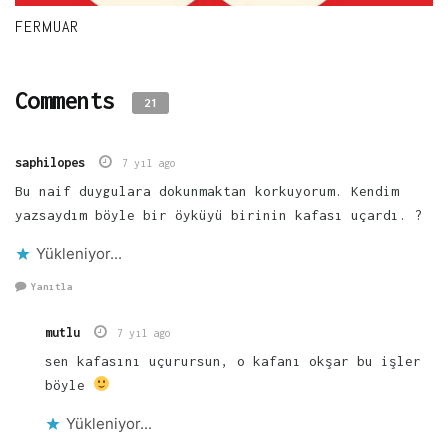
FERMUAR
Comments
21
saphilopes
7 yıl ago
Bu naif duygulara dokunmaktan korkuyorum. Kendim
yazsaydım böyle bir öyküyü birinin kafası uçardı. ?
Yükleniyor...
Yanıtla
mutlu
7 yıl ago
sen kafasını uçurursun, o kafanı okşar bu işler
böyle
Yükleniyor...