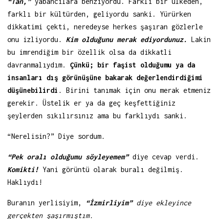
“Tan,”
yabancılara benziyordu. Farklı bir ülkeden,
farklı bir kültürden, geliyordu sanki. Yürürken
dikkatimi çekti, neredeyse herkes şaşıran gözlerle
onu izliyordu.
Kim olduğunu merak ediyordunuz.
Lakin
bu imrendiğim bir özellik olsa da dikkatli
davranmalıydım.
Çünkü; bir faşist olduğumu ya da
insanları dış görünüşüne bakarak değerlendirdiğimi
düşünebilirdi
. Birini tanımak için onu merak etmeniz
gerekir. Üstelik er ya da geç keşfettiğiniz
şeylerden sıkılırsınız ama bu farklıydı sanki.
“Nerelisin?” Diye sordum.
“Pek oralı olduğumu söyleyemem”
diye cevap verdi.
Komikti!
Yani görüntü olarak buralı değilmiş.
Haklıydı!
Buranın yerlisiyim,
“İzmirliyim”
diye ekleyince
gerçekten şaşırmıştım.