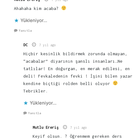
Ahahaha kim acaba?
Yükleniyor...
Yanıtla
DC
7 yıl ago
Hiçbir kesinlik bildirmek zorunda olmayan,
“acabalar” diyarının şanslı insanları…Ne
tatlılar! En doğurgan, en merak edilesi, en
deli! Fevkaledenin fevki ! İşini bilen yazar
kendine biçtiği rolden belli oluyor
Tebrikler.
Yükleniyor...
Yanıtla
Mutlu Ereriş
7 yıl ago
Keyif olsun. ? Öğrenmem gereken ders