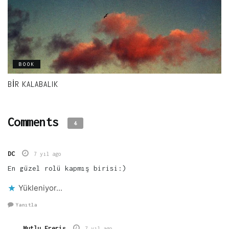
BOOK
BIR KALABALIK
Comments
4
DC
7 yıl ago
En güzel rolü kapmış birisi:)
Yükleniyor...
Yanıtla
Mutlu Ereriş
7 yıl ago