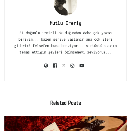
Mutlu Ereriş
81 doğumlu izmirli okuduğundan daha çok yazan
biriyim... bazen geriye yaslanır ama çok ileri
giderim! felsefem buna benziyor... sırtüstü uzanıp
temas ettiğim şeyleri özümsemeyi seviyorum...
Related
Posts