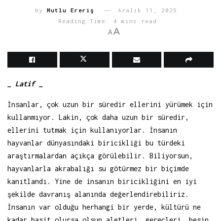
by
Mutlu Ereriş
Aralık 11, 2025
Reading Time: 4 mins read
A
A
_ Latif _
İnsanlar, çok uzun bir süredir ellerini yürümek için
kullanmıyor. Lakin, çok daha uzun bir süredir,
ellerini tutmak için kullanıyorlar. İnsanın
hayvanlar dünyasındaki biricikliği bu türdeki
araştırmalardan açıkça görülebilir. Biliyorsun,
hayvanlarla akrabalığı su götürmez bir biçimde
kanıtlandı. Yine de insanın biricikliğini en iyi
şekilde davranış alanında değerlendirebiliriz.
İnsanın var olduğu herhangi bir yerde, kültürü ne
kadar basit olursa olsun aletleri, gereçleri, besin