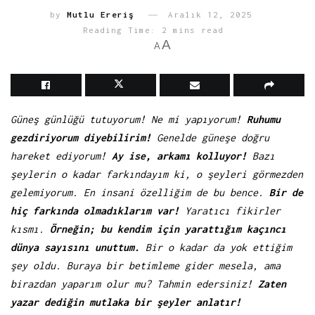
by
Mutlu Ereriş
Aralık 12, 2025
Reading Time: 2 mins read
A
A
Güneş günlüğü tutuyorum! Ne mi yapıyorum!
Ruhumu
gezdiriyorum diyebilirim!
Genelde güneşe doğru
hareket ediyorum!
Ay ise, arkamı kolluyor!
Bazı
şeylerin o kadar farkındayım ki, o şeyleri görmezden
gelemiyorum. En insani özelliğim de bu bence.
Bir de
hiç farkında olmadıklarım var!
Yaratıcı fikirler
kısmı.
Örneğin; bu kendim için yarattığım kaçıncı
dünya sayısını unuttum.
Bir o kadar da yok ettiğim
şey oldu. Buraya bir betimleme gider mesela, ama
birazdan yaparım olur mu? Tahmin edersiniz!
Zaten
yazar dediğin mutlaka bir şeyler anlatır!