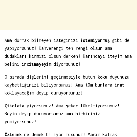
Ama durmak bilmeyen isteğinizi
istemiyormuş
gibi de
yapıyorsunuz! Kahverengi ten rengi olsun ama
dudakları kırmızı olsun derken! Karıncayı iteyim ama
belini
incitmeyeyim
diyorsunuz!
O sırada dişlerini geçirmesiyle bütün
koku
duyunuzu
kaybettiğinizi biliyorsunuz! Ama tüm bunlara
inat
koklayacağım deyip duruyorsunuz!
Çikolata
yiyorsunuz! Ama
şeker
tüketmiyorsunuz!
Beyin deyip duruyorsunuz ama hiçbiriniz
yemiyorsunuz!
Özlemek
ne demek biliyor musunuz!
Yarım
kalmak