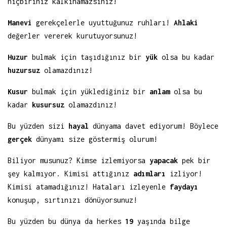
hiçbiriniz kalkınamazsınız!
Manevi
gerekçelerle uyuttuğunuz ruhları!
Ahlaki
değerler vererek kurutuyorsunuz!
Huzur
bulmak için taşıdığınız bir
yük
olsa bu kadar
huzursuz
olamazdınız!
Kusur
bulmak için yüklediğiniz bir
anlam
olsa bu
kadar
kusursuz
olamazdınız!
Bu yüzden sizi
hayal
dünyama davet ediyorum! Böylece
gerçek
dünyamı size göstermiş olurum!
Biliyor musunuz? Kimse izlemiyorsa
yapacak
pek bir
şey kalmıyor. Kimisi attığınız
adımları
izliyor!
Kimisi atamadığınız! Hataları izleyenle
faydayı
konuşup, sırtınızı dönüyorsunuz!
Bu yüzden bu dünya da herkes
19
yaşında bilge