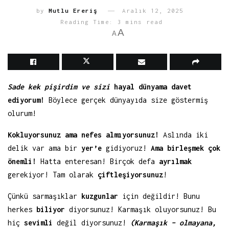
by
Mutlu Ereriş
Aralık 12, 2025
Reading Time: 3 mins read
A
A
Sade kek pişirdim ve sizi
hayal dünyama davet
ediyorum!
Böylece gerçek dünyayıda size göstermiş
olurum!
Kokluyorsunuz ama nefes almıyorsunuz!
Aslında iki
delik var ama bir
yer’e
gidiyoruz!
Ama birleşmek çok
önemli!
Hatta enteresan! Birçok defa
ayrılmak
gerekiyor! Tam olarak
çiftleşiyorsunuz
!
Çünkü sarmaşıklar
kuzgunlar
için değildir! Bunu
herkes
biliyor
diyorsunuz! Karmaşık oluyorsunuz! Bu
hiç
sevimli
değil diyorsunuz!
(Karmaşık – olmayana,