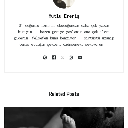
Mutlu Ereriş
81 doğumlu izmirli okuduğundan daha çok yazan
biriyim... bazen geriye yaslanır ama çok ileri
giderim! felsefem buna benziyor... sırtüstü uzanıp
temas ettiğim şeyleri özümsemeyi seviyorum...
Related
Posts