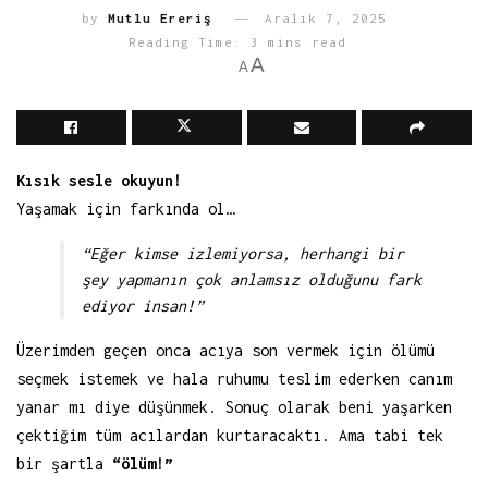
by
Mutlu Ereriş
Aralık 7, 2025
Reading Time: 3 mins read
A
A
Kısık sesle okuyun!
Yaşamak için farkında ol…
“Eğer kimse izlemiyorsa, herhangi bir
şey yapmanın çok anlamsız olduğunu fark
ediyor insan!”
Üzerimden geçen onca acıya son vermek için ölümü
seçmek istemek ve hala ruhumu teslim ederken canım
yanar mı diye düşünmek. Sonuç olarak beni yaşarken
çektiğim tüm acılardan kurtaracaktı. Ama tabi tek
bir şartla
“ölüm!”