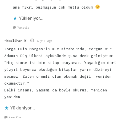
ana fikri bulmuşsun çok mutlu oldum
Yükleniyor...
Yanıtla
-Neslihan K
6 yıl ago
Jorge Luis Borges’in Kum Kitabı’nda, Yorgun Bir
Adamın Düş Ülkesi öyküsünde şuna denk gelmiştim:
“Hiç kimse iki bin kitap okuyamaz. Yaşadığım dört
yüzyıl boyunca okuduğum kitaplar yarım düzineyi
geçmez. Zaten önemli olan okumak değil, yeniden
okumaktır.”
Belki insanı, yaşamı da böyle okuruz. Yeniden
yeniden.
Yükleniyor...
Yanıtla