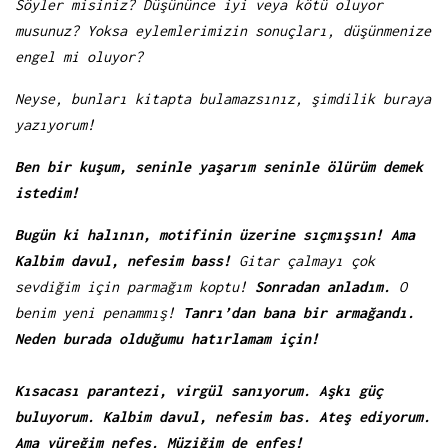
Söyler misiniz? Düşününce iyi veya kötü oluyor
musunuz? Yoksa eylemlerimizin sonuçları, düşünmenize
engel mi oluyor?
Neyse, bunları kitapta bulamazsınız, şimdilik buraya
yazıyorum!
Ben bir kuşum, seninle yaşarım seninle ölürüm demek
istedim!
Bugün ki halının, motifinin üzerine sıçmışsın!
Ama
Kalbim davul, nefesim bass!
Gitar çalmayı çok
sevdiğim için parmağım koptu!
Sonradan anladım.
O
benim yeni penammış!
Tanrı’dan bana bir armağandı.
Neden burada olduğumu hatırlamam için!
Kısacası parantezi, virgül sanıyorum. Aşkı güç
buluyorum. Kalbim davul, nefesim bas. Ateş ediyorum.
Ama yüreğim nefes. Müziğim de enfes!