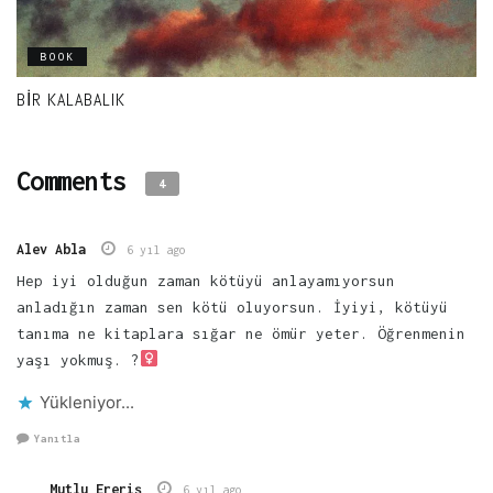
BOOK
BIR KALABALIK
Comments
4
Alev Abla
6 yıl ago
Hep iyi olduğun zaman kötüyü anlayamıyorsun
anladığın zaman sen kötü oluyorsun. İyiyi, kötüyü
tanıma ne kitaplara sığar ne ömür yeter. Öğrenmenin
yaşı yokmuş. ?‍
Yükleniyor...
Yanıtla
Mutlu Ereriş
6 yıl ago