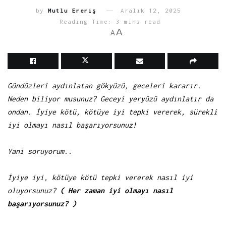
by
Mutlu Ereriş
Aralık 12, 2025
Reading Time: 3 mins read
A
A
Gündüzleri aydınlatan gökyüzü, geceleri kararır.
Neden biliyor musunuz? Geceyi yeryüzü aydınlatır da
ondan. İyiye kötü, kötüye iyi tepki vererek, sürekli
iyi olmayı nasıl başarıyorsunuz!
Yani soruyorum..
İyiye iyi, kötüye kötü tepki vererek nasıl iyi
oluyorsunuz?
( Her zaman iyi olmayı nasıl
başarıyorsunuz? )