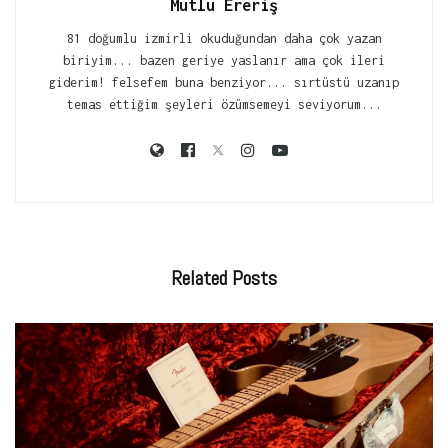
Mutlu Ereriş
81 doğumlu izmirli okuduğundan daha çok yazan
biriyim... bazen geriye yaslanır ama çok ileri
giderim! felsefem buna benziyor... sırtüstü uzanıp
temas ettiğim şeyleri özümsemeyi seviyorum...
Related
Posts