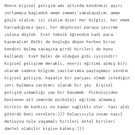
Bence kişisel gelişim adı altında kendimizi aşırı
zorlamaya başladık aman zamanı yakalayalım, aman
güçlü olalım, iyi olalım diye! Her bilgiyi, her emek
harcadığımız şeyi, her düşünceyi paraya çevirme
yoluna düştük. Evet teknik öğrendim hadi para
kazanalım! Belki de boşluğa düşen herkes biraz
kendini bulma savaşına girdi birileri de bunu
kullandı. Evet belki de olduğun gibi iyisindir!
Kişisel gelişime meraklı, enerji eğitimi almış biri
olarak sadece bilgimi yazılarımla paylaşmayı sevdim.
Kişisel gelişim, hayatın bir parçası olmak istediğin
yeri bulmana yardımcı olacak bir şey. Kişisel
gelişim uzmanlığı yan bir basamak. Psikolojiden
beslenen alt zeminde psikoloji eğitimi almamış
birinin de katkısı ne kadar sağlıklı olur. Yazı aldı
götürdü beni nerelere:))) Dolayısıyla insan nasıl
mutluysa öyle yaşamalı birileri entel birileri
dantel olabilir kişiye kalmış:)))