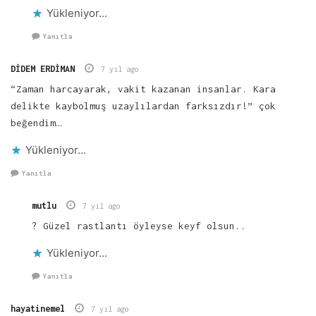
Yükleniyor...
Yanıtla
DİDEM ERDİMAN
7 yıl ago
“Zaman harcayarak, vakit kazanan insanlar. Kara
delikte kaybolmuş uzaylılardan farksızdır!” çok
beğendim…
Yükleniyor...
Yanıtla
mutlu
7 yıl ago
? Güzel rastlantı öyleyse keyf olsun..
Yükleniyor...
Yanıtla
hayatinemel
7 yıl ago