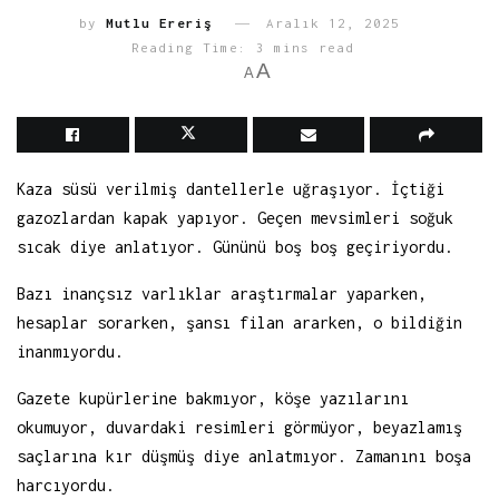
by
Mutlu Ereriş
Aralık 12, 2025
Reading Time: 3 mins read
A
A
Kaza süsü verilmiş dantellerle uğraşıyor. İçtiği
gazozlardan kapak yapıyor. Geçen mevsimleri soğuk
sıcak diye anlatıyor. Gününü boş boş geçiriyordu.
Bazı inançsız varlıklar araştırmalar yaparken,
hesaplar sorarken, şansı filan ararken, o bildiğin
inanmıyordu.
Gazete kupürlerine bakmıyor, köşe yazılarını
okumuyor, duvardaki resimleri görmüyor, beyazlamış
saçlarına kır düşmüş diye anlatmıyor. Zamanını boşa
harcıyordu.