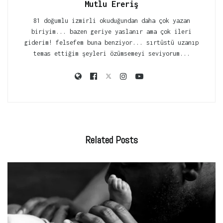
Mutlu Ereriş
81 doğumlu izmirli okuduğundan daha çok yazan
biriyim... bazen geriye yaslanır ama çok ileri
giderim! felsefem buna benziyor... sırtüstü uzanıp
temas ettiğim şeyleri özümsemeyi seviyorum...
Related
Posts