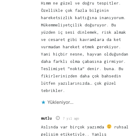
Hımm ne güzel ve doğru tespitler.
Özellikle çok fazla bilginin
hareketsizlik kattığına inanıyorum.
Mükemmeliyetçilik doğuruyor. Bu
yüzden iç sesi dinlemek, risk almak
ve cesaret gibi kavramlara da ket
vurmadan hareket etmek gerekiyor.
Yani hiçbir nesne, hayvan olduğundan
daha farklı olma çabasına girmiyor.
Teslimiyet “nokta” denir. buna. Bu
fikirlerinizden daha çok bahsedin
lütfen yazılarınızda… çok güzel
tebrikler.
Yükleniyor...
mutlu
7 yıl ago
Aslında var birçok yazımda
ruhsal
gelişim etiketiyle.. Yanlış