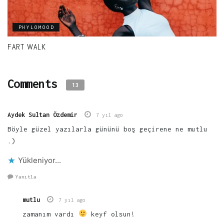
PHYLOMOOD
FART WALK
Comments
13
Aydek Sultan Özdemir
7 yıl ago
Böyle güzel yazılarla gününü boş geçirene ne mutlu
.)
Yükleniyor...
Yanıtla
mutlu
7 yıl ago
zamanım vardı
keyf olsun!