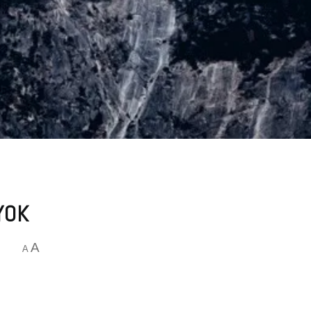
YOK
A
A