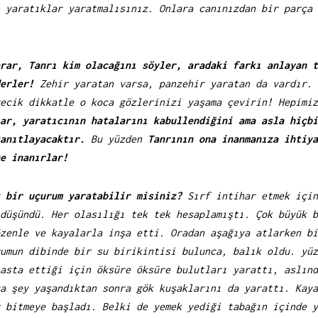
n yaratıklar yaratmalısınız. Onlara canınızdan bir parça
rar, Tanrı kim olacağını söyler, aradaki farkı anlayan t
erler!
Zehir yaratan varsa, panzehir yaratan da vardır. 
ecik dikkatle o koca gözlerinizi yaşama çevirin! Hepimiz
ar, yaratıcının hatalarını kabullendiğini ama asla hiçbi
anıtlayacaktır.
Bu yüzden
Tanrının ona inanmanıza ihtiya
e inanırlar!
 bir uçurum yaratabilir misiniz?
Sırf intihar etmek için
düşündü. Her olasılığı tek tek hesaplamıştı. Çok büyük b
zenle ve kayalarla inşa etti. Oradan aşağıya atlarken bi
umun dibinde bir su birikintisi bulunca, balık oldu. yüz
asta ettiği için öksüre öksüre bulutları yarattı, aslınd
a şey yaşandıktan sonra gök kuşaklarını da yarattı. Kaya
 bitmeye başladı. Belki de yemek yediği tabağın içinde y