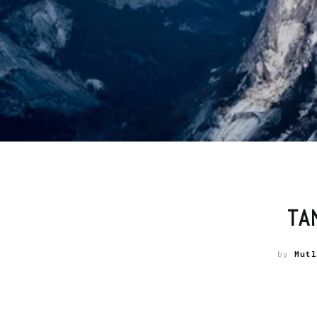
TA
by
Mutl