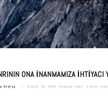
NRININ ONA İNANMAMIZA İHTIYACI 
u Ereriş
Aralık 10, 2025
Reading Time: 3 mins read