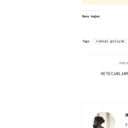
Bunu beğen:
Tags:
ruhsal gelişim
PRE
HEYECANLAN
M
8