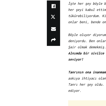
İşte her şey böyle b
her şeyi kabul ettim
tükürebiliyordum. Ki
onlar beni, bende o
Böyle oluyor diyorum
deniyordu. Ben onla
Şair olmak demekmiş.
Alnımda bir sivilce
seviyor!
Tanrının ona inanmam
askıya ihtiyacı ola
Tanrı her şey oldu. 
ediyor.