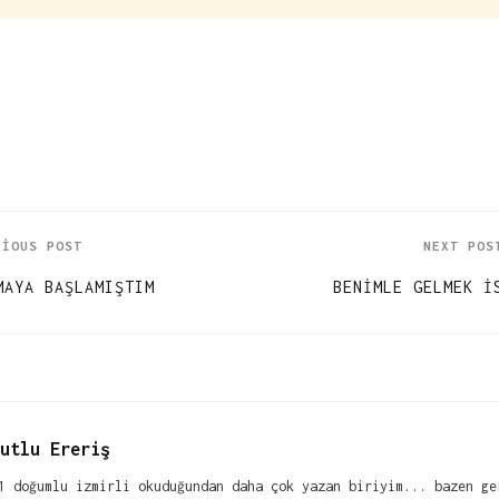
VIOUS POST
NEXT POS
MAYA BAŞLAMIŞTIM
BENIMLE GELMEK İ
utlu Ereriş
1 doğumlu izmirli okuduğundan daha çok yazan biriyim... bazen ge