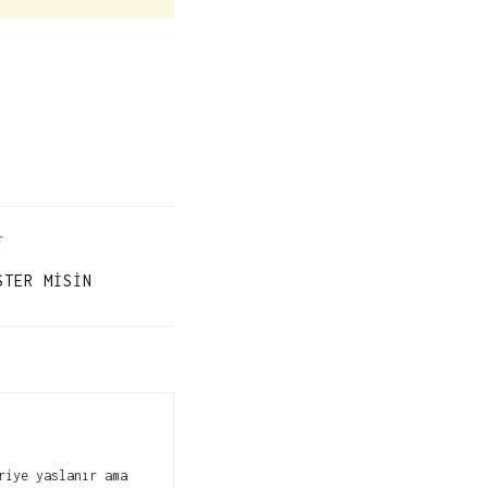
T
STER MISIN
riye yaslanır ama