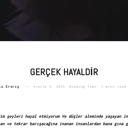
GERÇEK HAYALDIR
lu Ereriş
Aralık 9, 2025
Reading Time: 3 mins read
im şeyleri hayal etmiyorum Ve düşler aleminde yaşayan in
an ve tekrar barışacağına inanan insanlardan bana gına g