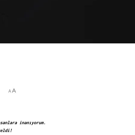
A
A
sanlara inanıyorum.
eldi!