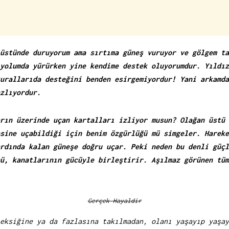
üstünde duruyorum ama sırtıma güneş vuruyor ve gölgem ta
yolumda yürürken yine kendime destek oluyorumdur. Yıldız
urallarıda desteğini benden esirgemiyordur! Yani arkamda
zlıyordur.
rın üzerinde uçan kartalları izliyor musun? Olağan üstü 
sine uçabildiği için benim özgürlüğü mü simgeler. Hareke
rdında kalan güneşe doğru uçar. Peki neden bu denli güçl
ü, kanatlarının gücüyle birleştirir. Aşılmaz görünen tüm
Gerçek Hayaldir
eksiğine ya da fazlasına takılmadan, olanı yaşayıp yaşay