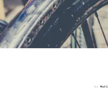
by
Mutl